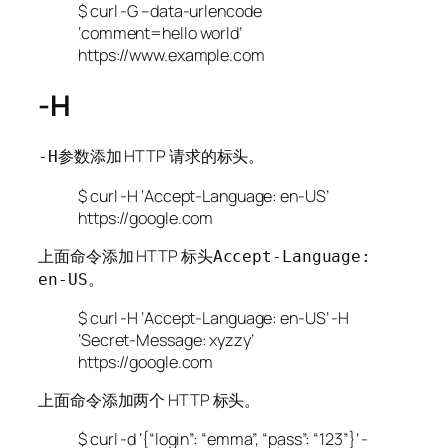
$ curl -G –data-urlencode
‘comment=hello world’
https://www.example.com
-H
参数添加 HTTP 请求的标头。
-H
$ curl -H ‘Accept-Language: en-US’
https://google.com
上面命令添加 HTTP 标头
Accept-Language:
。
en-US
$ curl -H ‘Accept-Language: en-US’ -H
‘Secret-Message: xyzzy’
https://google.com
上面命令添加两个 HTTP 标头。
$ curl -d ‘{“login”: “emma”, “pass”: “123”}’ -