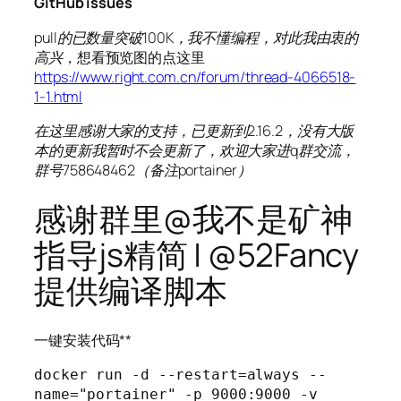
GitHub issues
pull的已数量突破100K，我不懂编程，对此我由衷的
高兴
，想看预览图的点这里
https://www.right.com.cn/forum/thread-4066518-
1-1.html
在这里感谢大家的支持，已更新到2.16.2，没有大版
本的更新我暂时不会更新了，欢迎大家进q群交流，
群号758648462（备注portainer）
感谢群里@我不是矿神
指导js精简 | @52Fancy
提供编译脚本
一键安装代码**
docker run -d --restart=always --
name="portainer" -p 9000:9000 -v 