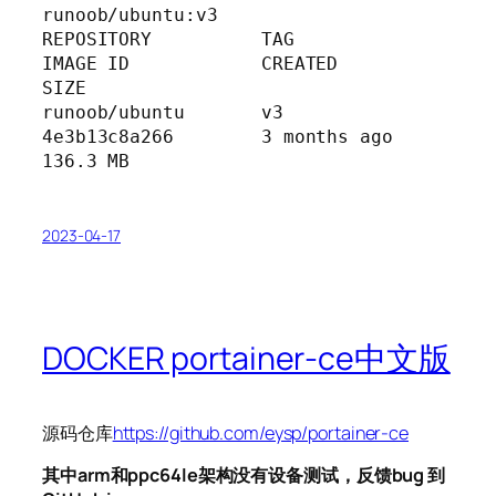
runoob/ubuntu:v3

REPOSITORY          TAG                 
IMAGE ID            CREATED             
SIZE

runoob/ubuntu       v3                  
4e3b13c8a266        3 months ago        
136.3 MB
2023-04-17
DOCKER portainer-ce中文版
源码仓库
https://github.com/eysp/portainer-ce
其中arm和ppc64le架构没有设备测试，反馈bug 到