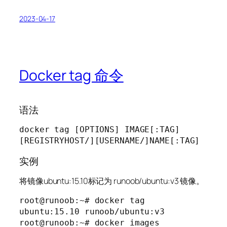
2023-04-17
Docker tag 命令
语法
docker tag [OPTIONS] IMAGE[:TAG] 
[REGISTRYHOST/][USERNAME/]NAME[:TAG]
实例
将镜像ubuntu:15.10标记为 runoob/ubuntu:v3 镜像。
root@runoob:~# docker tag 
ubuntu:15.10 runoob/ubuntu:v3

root@runoob:~# docker images   