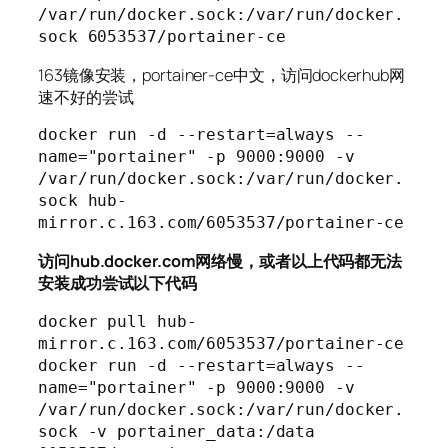
/var/run/docker.sock:/var/run/docker.
163镜像安装，portainer-ce中文，访问dockerhub网
速不好的尝试
docker run -d --restart=always --
name="portainer" -p 9000:9000 -v 
/var/run/docker.sock:/var/run/docker.
sock hub-
访问hub.docker.com网络慢，或者以上代码都无法
安装成功尝试以下代码
docker pull hub-
mirror.c.163.com/6053537/portainer-ce

docker run -d --restart=always --
name="portainer" -p 9000:9000 -v 
/var/run/docker.sock:/var/run/docker.
sock -v portainer_data:/data 