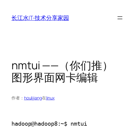
跳
至
长江水IT-技术分享家园
内
容
nmtui ——（你们推）
图形界面网卡编辑
作者：
houlijiang
在
linux
hadoop@hadoop8:~$ nmtui