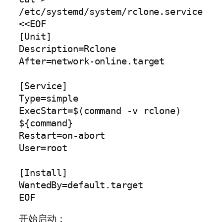
/etc/systemd/system/rclone.service 
<<EOF

[Unit]

Description=Rclone

After=network-online.target

[Service]

Type=simple

ExecStart=$(command -v rclone) 
${command}

Restart=on-abort

User=root

[Install]

WantedBy=default.target

EOF
开始启动：