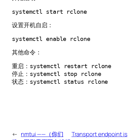
设置开机自启：
其他命令：
重启：systemctl restart rclone

停止：systemctl stop rclone

状态：systemctl status rclone
←
nmtui ——（你们
Transport endpoint is