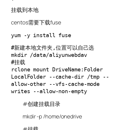
挂载到本地
centos需要下载fuse
yum -y install fuse
#新建本地文件夹,位置可以自己选

mkdir /data/aliyunwebdav

#挂载

rclone mount DriveName:Folder 
LocalFolder --cache-dir /tmp --
allow-other --vfs-cache-mode 
writes --allow-non-empty
#创建挂载目录
mkdir -p /home/onedrive
#挂载