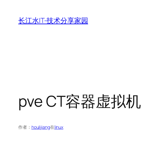
跳
至
长江水IT-技术分享家园
内
容
pve CT容器虚拟
作者：
houlijiang
在
linux