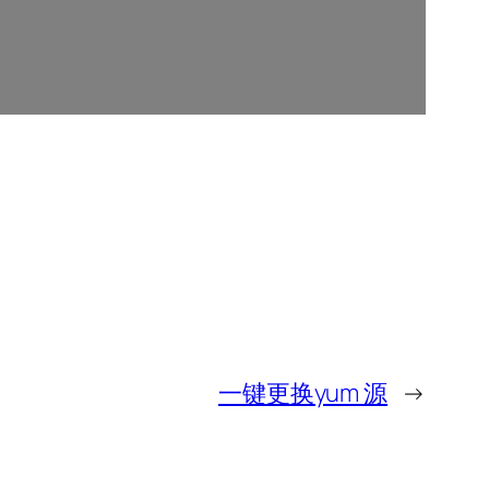
一键更换yum 源
→