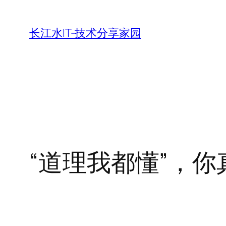
跳
至
长江水IT-技术分享家园
内
容
“道理我都懂”，