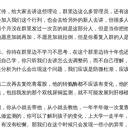
宣传，给大家去讲这些理论，群里边这么多管理员，还有
会加入我们这个行列，也会去给另外的新人去讲，但很多
两个月没在群里发过一次言的就是这部分人，但是当你把
他愿意加就再加，不愿意加就拉倒，但是你看复入群的人
示。你待在群里边不学习不思考，在这个群里边待十年也
能自己学，你只听我们去讲怎么去调整药，而不自己理解
去分析为什么会出现这个问题，我们应该是防微杜渐，应
第二次再去复吃青霉胺，他的转氨酶都不应该有变化，他
法，包括我发的那个双线尿铜监测，就不可能发展到肝移
职，你从小就去带他，从小就去教他，一年半年做一次复
以做监测的，你可以了解到孩子的变化，上大学一走半年
，有没有松懈。那我们在这个时候只会发现一些小的异常