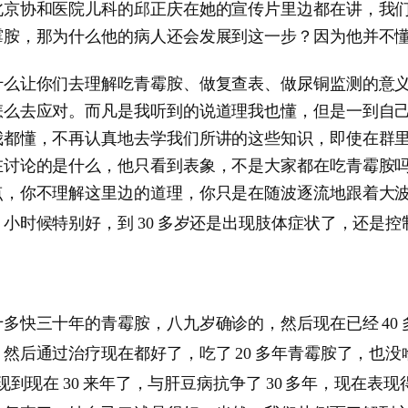
北京协和医院儿科的邱正庆在她的宣传片里边都在讲，我
霉胺，那为什么他的病人还会发展到这一步？因为他并不
什么让你们去理解吃青霉胺、做复查表、做尿铜监测的意
怎么去应对。而凡是我听到的说道理我也懂，但是一到自
我都懂，不再认真地去学我们所讲的这些知识，即使在群
在讨论的是什么，他只看到表象，不是大家都在吃青霉胺
点，你不理解这里边的道理，你只是在随波逐流地跟着大
，小时候特别好，到
多岁还是出现肢体症状了，还是控
30
十多快三十年的青霉胺，八九岁确诊的，然后现在已经
40
，然后通过治疗现在都好了，吃了
多年青霉胺了，也没
20
现到现在
来年了，与肝豆病抗争了
多年，现在表现
30
30