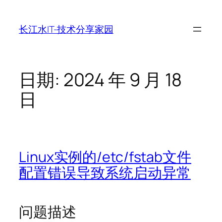
跳
至
长江水IT-技术分享家园
内
容
日期:
2024 年 9 月 18
日
Linux实例的/etc/fstab文件
配置错误导致系统启动异常
问题描述