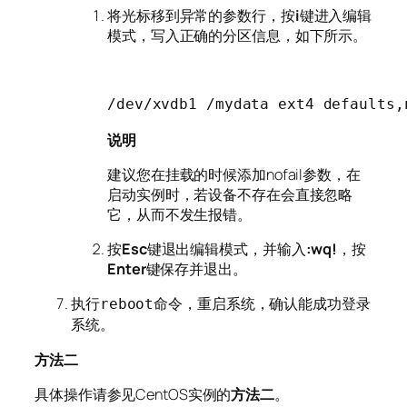
将光标移到异常的参数行，按
i
键进入编辑
模式，写入正确的分区信息，如下所示。
/dev/xvdb1 /mydata ext4 defaults,
说明
建议您在挂载的时候添加nofail参数，在
启动实例时，若设备不存在会直接忽略
它，从而不发生报错。
按
Esc
键退出编辑模式，并输入
:wq!
，按
Enter
键保存并退出。
执行
命令，重启系统，确认能成功登录
reboot
系统。
方法二
具体操作请参见CentOS实例的
方法二
。