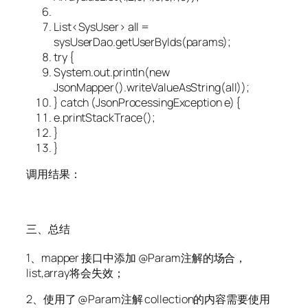
List
<
SysUser
>
all =
sysUserDao.getUserByIds(params);
try {
System.out.println(new
JsonMapper().writeValueAsString(all));
} catch (JsonProcessingException e) {
e.printStackTrace();
}
}
调用结果：
三、总结
1、mapper 接口中添加 @Param注解的场合，
list,array将会失效；
2、使用了 @Param注解 collection的内容需要使用