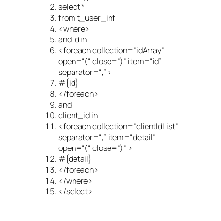
select *
from t_user_inf
<where>
and id in
<foreach collection=
“idArray”
open=
“(“
close=
“)”
item=
“id”
separator=
“,”
>
#{id}
</foreach>
and
client_id in
<foreach collection=
“clientIdList”
separator=
“,”
item=
“detail”
open=
“(“
close=
“)”
>
#{detail}
</foreach>
</where>
</select>