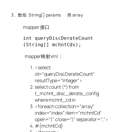
3、数组 String[] params 用 array
mapper 接口
int
queryDiscDerateCount
(String[] mchntCds)
;
mapper映射xml：
<select
id=
“queryDiscDerateCount”
resultType=
“Integer”
>
select
count
(*)
from
t_mchnt_disc_derate_config
where mchnt_cd in
<foreach collection=
“array”
index=
“index”
item=
“mchntCd”
open=
“(“
close=
“)”
separator=
“,”
>
#{mchntCd}