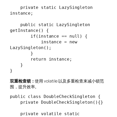
    private static LazySingleton 
instance;

    public static LazySingleton 
getInstance() {

        if(instance == null) {

            instance = new 
LazySingleton();

        }

        return instance;

    }

}
双重检查锁：
使用 volatile 以及多重检查来减小锁范
围，提升效率。
public class DoubleCheckSingleton {

    private DoubleCheckSingleton(){}

    private volatile static 