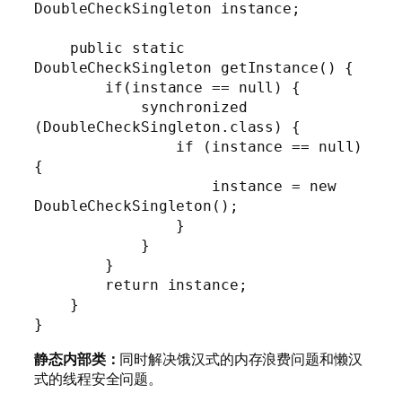
DoubleCheckSingleton instance;

    public static 
DoubleCheckSingleton getInstance() {

        if(instance == null) {

            synchronized 
(DoubleCheckSingleton.class) {

                if (instance == null) 
{

                    instance = new 
DoubleCheckSingleton();

                }

            }

        }

        return instance;

    }

}
静态内部类：
同时解决饿汉式的内存浪费问题和懒汉
式的线程安全问题。