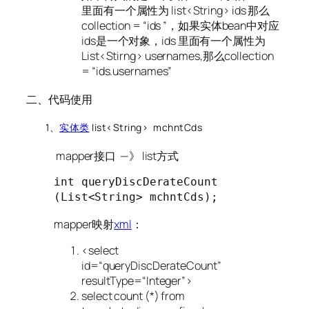
里面有一个属性为 list<String> ids 那么
collection = “ids ”，如果实体bean中对应
ids是一个对象，ids 里面有一个属性为
List<Stirng> usernames,那么collection
= “ids.usernames”
二、代码使用
1、
实体类
list<String> mchntCds
mapper
接口 —》 list方式
int
queryDiscDerateCount
(List<String> mchntCds)
;
mapper映射
xml
：
<select
id=
“queryDiscDerateCount”
resultType=
“Integer”
>
select
count
(*)
from