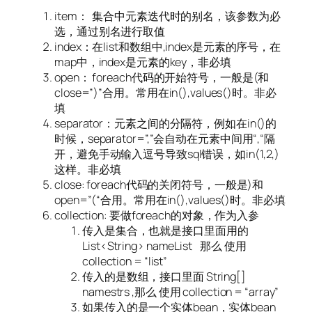
item： 集合中元素迭代时的别名，该参数为必
选，通过别名进行取值
index：在list和数组中,index是元素的序号，在
map中，index是元素的key，非必填
open： foreach代码的开始符号，一般是(和
close=”)”合用。常用在in(),values()时。非必
填
separator：元素之间的分隔符，例如在in()的
时候，separator=”,”会自动在元素中间用“,“隔
开，避免手动输入逗号导致sql错误，如in(1,2,)
这样。非必填
close: foreach代码的关闭符号，一般是)和
open=”(“合用。常用在in(),values()时。非必填
collection: 要做foreach的对象，作为入参
传入是集合，也就是接口里面用的
List<String> nameList 那么 使用
collection = “list”
传入的是数组，接口里面 String[]
namestrs ,那么 使用 collection = “array”
如果传入的是一个实体bean，实体bean