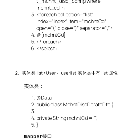
t_mchnt_disc_config where
mchnt_cd in
<foreach collection=
“list”
index=
“index”
item=
“mchntCd”
open=
“(“
close=
“)”
separator=
“,”
>
#{mchntCd}
</foreach>
</select>
2、实体类 list<User> userlist,实体类中有 list 属性
实体类：
@Data
public
class
MchntDiscDerateDto
{
private
String
mchntCd
=
“”
;
}