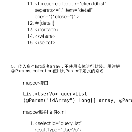
<foreach collection=
“clientIdList”
separator=
“,”
item=
“detail”
open=
“(“
close=
“)”
>
#{detail}
</foreach>
</where>
</select>
5、传入多个list或者array，不使用实体进行封装。用注解
@Params, collection使用到Param中定义的别名
mapper接口
List<UserVo> 
queryList
(
@Param("idArray")
 Long[] array, 
@Par
mapper映射文件xml
<select id=
“queryList”
resultType=
“UserVo”
>