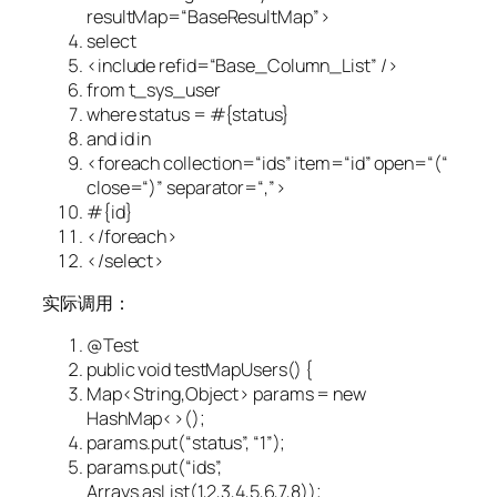
resultMap
=
“BaseResultMap”
>
select
<
include
refid
=
“Base_Column_List”
/>
from t_sys_user
where status = #{status}
and id in
<
foreach
collection
=
“ids”
item
=
“id”
open
=
“(“
close
=
“)”
separator
=
“,”
>
#{id}
</
foreach
>
</
select
>
实际调用：
@Test
public void testMapUsers() {
Map<String,Object> params = new
HashMap
<>
();
params.put(“status”, “1”);
params.put(“ids”,
Arrays.asList(1,2,3,4,5,6,7,8));