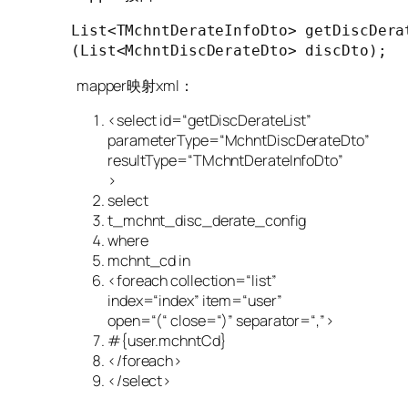
List<TMchntDerateInfoDto> 
getDiscDera
(List<MchntDiscDerateDto> discDto)
;
mapper映射xml：
<select id=
“getDiscDerateList”
parameterType=
“MchntDiscDerateDto”
resultType=
“TMchntDerateInfoDto”
>
select
t_mchnt_disc_derate_config
where
mchnt_cd in
<foreach collection=
“list”
index=
“index”
item=
“user”
open=
“(“
close=
“)”
separator=
“,”
>
#{user.mchntCd}
</foreach>
</select>