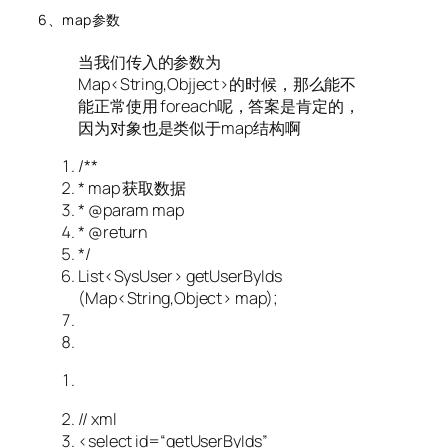
6、map参数
当我们传入的参数为
Map<String,Objject>的时候，那么能不
能正常使用 foreach呢，答案是肯定的，
因为对象也是类似于map结构啊
/**
* map 获取数据
*
@param
map
*
@return
*/
List<SysUser>
getUserByIds
(Map<String,Object> map)
;
// xml
<
select
id
=
“getUserByIds”