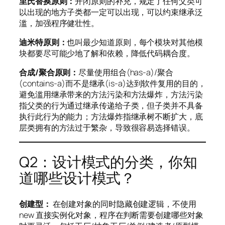
里氏替换原则：
开闭原则的补充，规定了任何父类可
以出现的地方子类都一定可以出现，可以约束继承泛
滥，加强程序健壮性。
迪米特原则：
也叫最少知道原则，每个模块对其他模
块都要尽可能少地了解和依赖，降低代码耦合度。
合成/聚合原则：
尽量使用组合(has-a)/聚合
(contains-a)而不是继承(is-a)达到软件复用的目的，
避免滥用继承带来的方法污染和方法爆炸，方法污染
指父类的行为通过继承传递给子类，但子类并不具备
执行此行为的能力；方法爆炸指继承树不断扩大，底
层类拥有的方法过于繁杂，导致很容易选择错误。
Q2：设计模式的分类，你知
道哪些设计模式？
创建型：
在创建对象的同时隐藏创建逻辑，不使用
new 直接实例化对象，程序在判断需要创建哪些对象