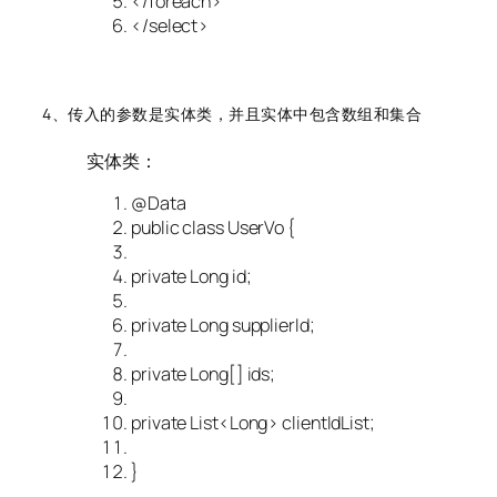
</foreach>
</select>
4、传入的参数是实体类，并且实体中包含数组和集合
实体类：
@Data
public
class
UserVo
{
private
Long id;
private
Long supplierId;
private
Long[] ids;
private
List<Long> clientIdList;
}