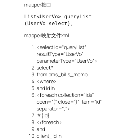
mapper接口
List<UserVo> 
queryList
(UserVo select)
;
mapper映射文件xml
<select id=
“queryList”
resultType=
“UserVo”
parameterType=
“UserVo”
>
select *
from bms_bills_memo
<where>
and id in
<foreach collection=
“ids”
open=
“(“
close=
“)”
item=
“id”
separator=
“,”
>
#{id}
</foreach>
and
client_id in