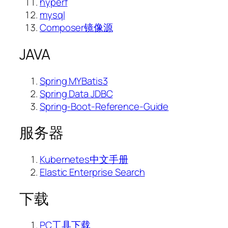
hyperf
mysql
Composer镜像源
JAVA
Spring MYBatis3
Spring Data JDBC
Spring-Boot-Reference-Guide
服务器
Kubernetes中文手册
Elastic Enterprise Search
下载
PC工具下载