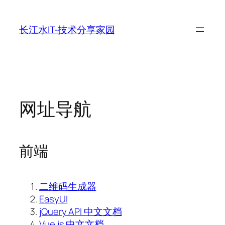
跳
至
长江水IT-技术分享家园
内
容
网址导航
前端
二维码生成器
EasyUI
jQuery API 中文文档
Vue.js 中文文档