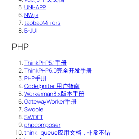
UNI-APP
NW.js
taobaoMirrors
B-JUI
PHP
ThinkPHP5.1手册
ThinkPHP6.0完全开发手册
PHP手册
CodeIgniter 用户指南
Workerman3.x版本手册
GatewayWorker手册
Swoole
SWOFT
phpcomposer
think_queue应用文档，非常不错