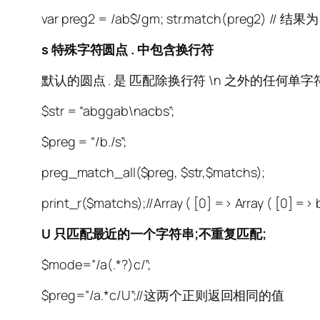
var preg2 = /ab$/gm; str.match(preg2) // 结果为：
s 特殊字符圆点 . 中包含换行符
默认的圆点 . 是 匹配除换行符 \n 之外的任何单字
$str = “abggab\nacbs”;
$preg = “/b./s”;
preg_match_all($preg, $str,$matchs);
print_r($matchs);//Array ( [0] => Array ( [0] => 
U 只匹配最近的一个字符串;不重复匹配;
$mode=”/a(.*?)c/”;
$preg=”/a.*c/U”;//这两个正则返回相同的值