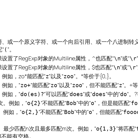
符、或一个原义字符、或一个向后引用、或一个八进制转义
“
”。
(
RegExp对象的Multiline属性，^也匹配“
”或“
\n
\r
RegExp对象的Multiline属性，$也匹配“
”或“
\n
\r
例如，zo*能匹配“
”以及“
”。*等价于{0,}。
z
zoo
例如，“
”能匹配“
”以及“
”，但不能匹配“
”。+等
zo+
zo
zoo
z
例如，“
”可以匹配“
”或“
”中的“
”。?
do(es)?
does
does
do
次。例如，“
”不能匹配“
”中的“
”，但是能匹配“
o{2}
Bob
o
fo
。例如，“
”不能匹配“
”中的“
”，但能匹配“
o{2,}
Bob
o
fooo
m。最少匹配n次且最多匹配m次。例如，“
”将匹配“
o{1,3}
间不能有空格。