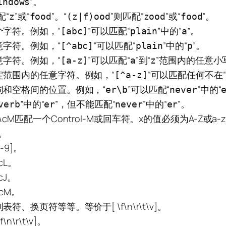
”。
indows
配“
”或“
”。“
”则匹配“
”或“
”。
z
food
(z|f)ood
zood
food
字符。例如，“
”可以匹配“
”中的“
”。
[abc]
plain
a
字符。例如，“
”可以匹配“
”中的“
”。
[^abc]
plain
p
字符。例如，“
”可以匹配“
”到“
”范围内的任意小
[a-z]
a
z
定范围内的任意字符。例如，“
”可以匹配任何不在“
[^a-z]
和空格间的位置。例如，“
”可以匹配“
”中的“
er\b
never
”中的“
”，但不能匹配“
”中的“
”。
verb
er
never
er
M匹配一个Control-M或回车符。x的值必须为A-Z或a
。
9]。
cL。
cJ。
cM。
换页符等等。等价于[ \f\n\r\t\v]。
\r\t\v]。