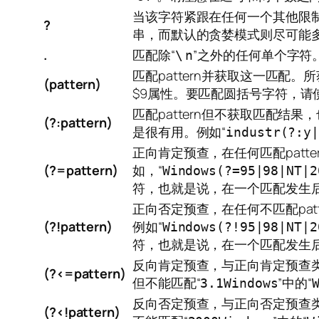
当该字符紧跟在任何一个其他限制符
?
串，而默认的贪婪模式则尽可能
.
匹配除“
”之外的任何单个字符
\
n
匹配pattern并获取这一匹配。所获
(pattern)
$9属性。要匹配圆括号字符，请
匹配pattern但不获取匹配
(?:pattern)
是很有用。例如“
industr(?:y
正向肯定预查，在任何匹配pat
(?=pattern)
如，“
Windows(?=95|98|NT|2
符，也就是说，在一个匹配发生
正向否定预查，在任何不匹配pa
(?!pattern)
例如“
Windows(?!95|98|NT|2
符，也就是说，在一个匹配发生
反向肯定预查，与正向肯定预查
(?<=pattern)
但不能匹配“
”中的“
3.1Windows
反向否定预查，与正向否定预查类
(?<!pattern)