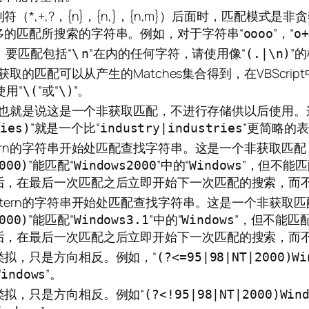
（*,+,?，{n}，{n,}，{n,m}）后面时，匹配模
多的匹配所搜索的字符串。例如，对于字符串“
”，“
oooo
o+
。要匹配包括“
”在内的任何字符，请使用像“
”
\
n
(.|\n)
取的匹配可以从产生的Matches集合得到，在VBScript中使
使用“
”或“
”。
\(
\)
结果，也就是说这是一个非获取匹配，不进行存储供以后使用。
”就是一个比“
”更简略的
|ies)
industry|industries
tern的字符串开始处匹配查找字符串。这是一个非获取匹
”能匹配“
”中的“
”，但不能匹
000)
Windows2000
Windows
后，在最后一次匹配之后立即开始下一次匹配的搜索，而
ttern的字符串开始处匹配查找字符串。这是一个非获取
”能匹配“
”中的“
”，但不能匹配
000)
Windows3.1
Windows
后，在最后一次匹配之后立即开始下一次匹配的搜索，而
类拟，只是方向相反。例如，“
(?<=95|98|NT|2000)Wi
”。
Windows
拟，只是方向相反。例如“
(?<!95|98|NT|2000)Win