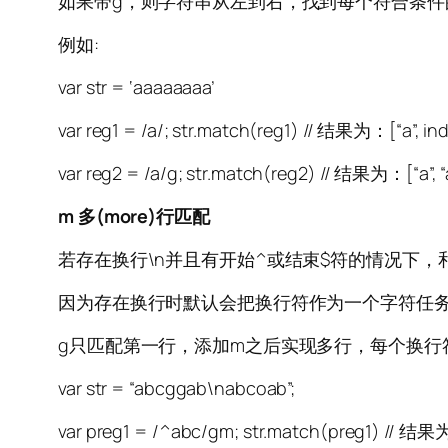
如果带g，则字符串从左到右，找到每个符合条件
例如:
var str = ‘aaaaaaaa’
var reg1 = /a/; str.match(reg1) // 结果为：[“a”, ind
var reg2 = /a/g; str.match(reg2) // 结果为：[“a”, “a”, “a”
m 多(more)行匹配
若存在换行\n并且有开始^或结束$符的情况下，
因为存在换行时默认会把换行符作为一个字符任
g只匹配第一行，添加m之后实现多行，每个换行
var str = “abcggab\nabcoab”;
var preg1 = /^abc/gm; str.match(preg1) // 结果为