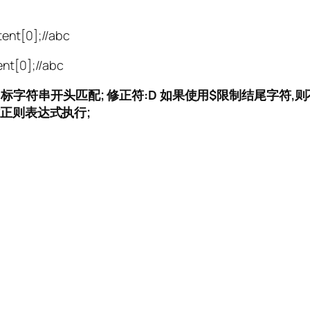
ent[0];//abc
nt[0];//abc
目标字符串开头匹配;
修正符:D 如果使用$限制结尾字符,
当作正则表达式执行;