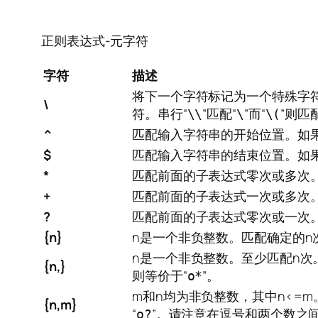
正则表达式-元字符
字符
描述
将下一个字符标记为一个特殊字
\
符。串行“
”匹配“
”而“
”则匹配
\\
\
\(
^
匹配输入字符串的开始位置。如果设置了
$
匹配输入字符串的结束位置。如果设置了
*
匹配前面的子表达式零次或多次。
+
匹配前面的子表达式一次或多次。
?
匹配前面的子表达式零次或一次。
{n}
n是一个非负整数。匹配确定的n
n是一个非负整数。至少匹配n次
{n,}
则等价于“
”。
o*
m和n均为非负整数，其中n<=
{n,m}
“
”。请注意在逗号和两个数之
o?