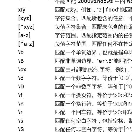
不能匹配“
”中的“
2000Windows
W
x|y
匹配x或y。例如，“
”能匹
z|food
[xyz]
字符集合。匹配所包含的任意一个
[^xyz]
负值字符集合。匹配未包含的任意
[a-z]
字符范围。匹配指定范围内的任意
[^a-z]
负值字符范围。匹配任何不在指
\b
匹配一个单词边界，也就是指单词
\B
匹配非单词边界。“
”能匹配“
er\B
\cx
匹配由x指明的控制字符。例如，\c
\d
匹配一个数字字符。等价于[0-9]
\D
匹配一个非数字字符。等价于[^0-
\f
匹配一个换页符。等价于\x0c和\
\n
匹配一个换行符。等价于\x0a和\
\r
匹配一个回车符。等价于\x0d和\
\s
匹配任何空白字符，包括空格、制表符、
\S
匹配任何非空白字符。等价于[^ \f\n