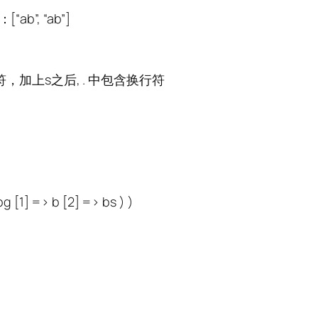
[“ab”, “ab”]
符，加上s之后, . 中包含换行符
bg [1] => b [2] => bs ) )