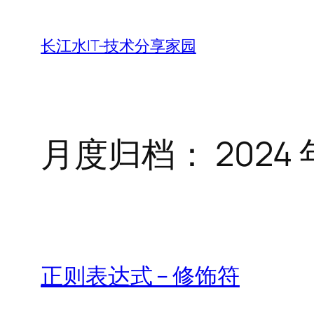
跳
至
长江水IT-技术分享家园
内
容
月度归档：
2024 
正则表达式 – 修饰符