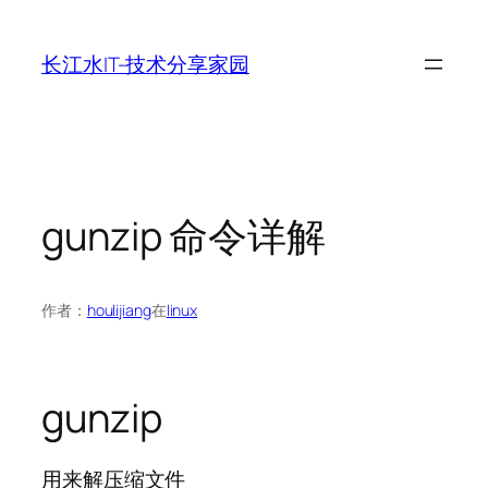
跳
至
长江水IT-技术分享家园
内
容
gunzip 命令详解
作者：
houlijiang
在
linux
gunzip
用来解压缩文件