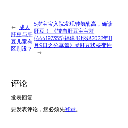
5岁宝宝入院发现转氨酶高，确诊
←
成人
肝豆！ 《转自肝豆宝宝群
肝豆与肝
(444197355)福建彤彤妈2022年11
豆儿童有
月9日之分享篇》#肝豆状核变性
区别没？
→
评论
发表回复
要发表评论，您必须先
登录
。