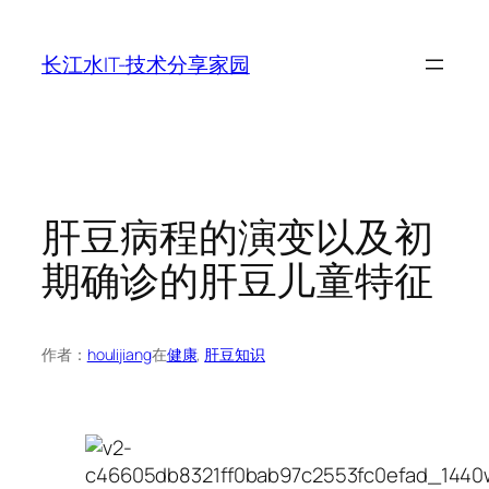
跳
至
长江水IT-技术分享家园
内
容
肝豆病程的演变以及初
期确诊的肝豆儿童特征
作者：
houlijiang
在
健康
, 
肝豆知识