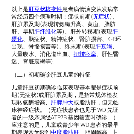
以上是
肝豆状核变性
患者病情演变从发病常
常经历四个病理时期：症状前期(
无症状
)、
肝脏累及期(表现转氨酶升高、黄疸、脂肪
肝、早期
肝纤维化
等)、肝外转移期(表现
肝
硬化
、脑症状、精神症状、腎脏损害、K-F环
出现、骨骼损害等)、终末期(表现
肝衰竭
、
大量腹水、消化道出血、
扭转痉挛
、肝性昏
迷、肾脏衰竭等)。
（二）初期确诊肝豆儿童的特征
儿童肝豆初期确诊临床表现基本都是症状前
期(无症状)或肝脏累及期，是指常规体检发
现转氨酶增高、
肝脾肿大
或脂肪肝，但无临
床神经症状。（无症状患者也见于 WD 先证
者的一级亲属经ATP7B 基因筛查时确诊。）
应注意的是，儿童或青少年 WD 患者的最早
期表现常为轻到
中度脂肪肝
、胆固醇高、甘