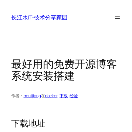
跳
至
长江水IT-技术分享家园
内
容
最好用的免费开源博客
系统安装搭建
作者：
houlijiang
在
docker
, 
下载
, 
经验
下载地址