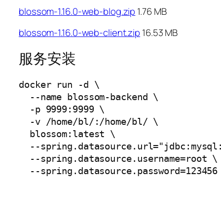
blossom-1.16.0-web-blog.zip
1.76 MB
blossom-1.16.0-web-client.zip
16.53 MB
服务安装
docker run -d \

  --name blossom-backend \

  -p 9999:9999 \

  -v /home/bl/:/home/bl/ \

  blossom:latest \

  --spring.datasource.url="jdbc:mysql
  --spring.datasource.username=root \

  --spring.datasource.password=123456